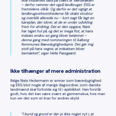
skal indsamles data på tværs af værdikæden
– derfor rammer det også landbruget. ESG er
fremtidens vilkår. Og derfor er det vigtigt at
landbrugsvirksomhederne får skabt struktur
og overblik allerede nu – kort sagt får lagt en
køreplan, der sikrer, at de er under udvikling
frem for afvikling. Det er den opgave, Niels
har taget hul på, og det er mega flot, at hans
indsats endnu en gang bliver belønnet –
denne gang med nomineringen til Aalborg
Kommunes Bæredygtighedspris. Det gør mig
stolt på hans vegne, at indsatsen bliver
bemærket”, siger Helle Passgaard.
Ikke tilhænger af mere administration
Ifølge Niels Hedermann er emner som bæredygtighed
og ESG blot nogle af mange dagsordner, som danske
landmænd skal forholde sig til i øjeblikket. Han forstår
godt, hvis det kan være svært at gennemskue, hvis man
kun ser det som et krav for andres skyld.
“I bund og grund er der jo ikke noget nyt i, at