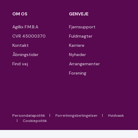
OM OS
GENVEJE
Agillix F.M.B.A
Fjernsupport
CVR 45000370
Fuldmagter
Kontakt
Karriere
Åbningstider
Nyheder
Find vej
Arrangementer
Forening
Persondatapolitik
Forretningsbetingelser
Hvidvask
Cookiepolitik