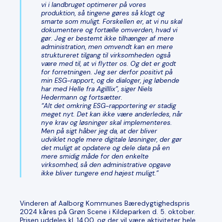
vi i landbruget optimerer på vores
produktion, så tingene gøres så klogt og
smarte som muligt. Forskellen er, at vi nu skal
dokumentere og fortælle omverden, hvad vi
gør. Jeg er bestemt ikke tilhænger af mere
administration, men omvendt kan en mere
struktureret tilgang til virksomheden også
være med til, at vi flytter os. Og det er godt
for forretningen. Jeg ser derfor positivt på
min ESG-rapport, og de dialoger, jeg løbende
har med Helle fra Agilllix”, siger Niels
Hedermann og fortsætter.
“Alt det omkring ESG-rapportering er stadig
meget nyt. Det kan ikke være anderledes, når
nye krav og løsninger skal implementeres.
Men på sigt håber jeg da, at der bliver
udviklet nogle mere digitale løsninger, der gør
det muligt at opdatere og dele data på en
mere smidig måde for den enkelte
virksomhed, så den administrative opgave
ikke bliver tungere end højest muligt.”
Vinderen af Aalborg Kommunes Bæredygtighedspris
2024 kåres på Grøn Scene i Kildeparken d. 5. oktober.
Prisen uddeles kl. 14.00, og der vil være aktiviteter hele