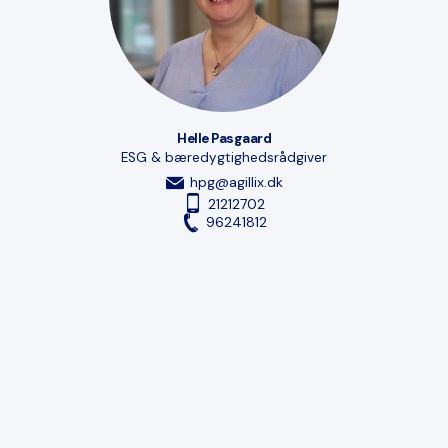
Helle Pasgaard
ESG & bæredygtighedsrådgiver
hpg@agillix.dk
21212702
96241812