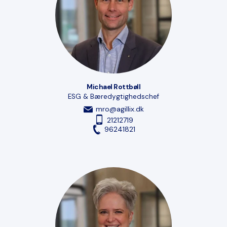
Michael Rottbøll
ESG & Bæredygtighedschef
mro@agillix.dk
21212719
96241821