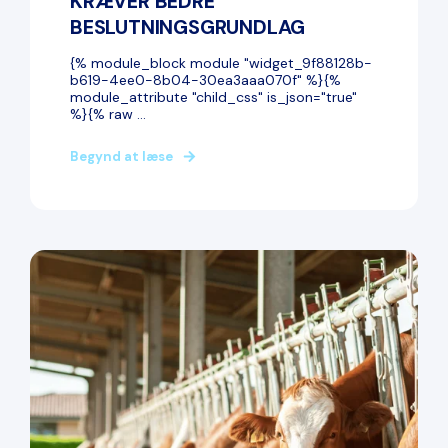
KRÆVER BEDRE
BESLUTNINGSGRUNDLAG
{% module_block module "widget_9f88128b-
b619-4ee0-8b04-30ea3aaa070f" %}{%
module_attribute "child_css" is_json="true"
%}{% raw ...
Begynd at læse