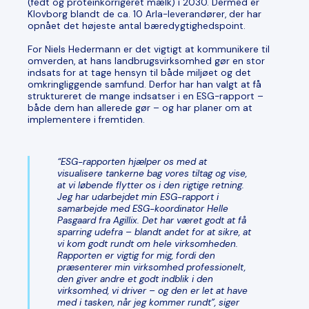
(fedt og proteinkorrigeret mælk) i 2030. Dermed er
Klovborg blandt de ca. 10 Arla-leverandører, der har
opnået det højeste antal bæredygtighedspoint.
For Niels Hedermann er det vigtigt at kommunikere til
omverden, at hans landbrugsvirksomhed gør en stor
indsats for at tage hensyn til både miljøet og det
omkringliggende samfund. Derfor har han valgt at få
struktureret de mange indsatser i en ESG-rapport –
både dem han allerede gør – og har planer om at
implementere i fremtiden.
“ESG-rapporten hjælper os med at
visualisere tankerne bag vores tiltag og vise,
at vi løbende flytter os i den rigtige retning.
Jeg har udarbejdet min ESG-rapport i
samarbejde med ESG-koordinator Helle
Pasgaard fra Agillix. Det har været godt at få
sparring udefra – blandt andet for at sikre, at
vi kom godt rundt om hele virksomheden.
Rapporten er vigtig for mig, fordi den
præsenterer min virksomhed professionelt,
den giver andre et godt indblik i den
virksomhed, vi driver – og den er let at have
med i tasken, når jeg kommer rundt”, siger