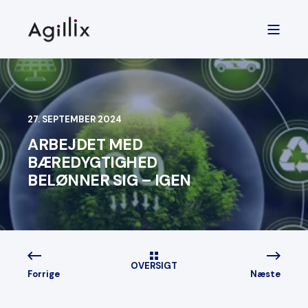
27. SEPTEMBER 2024
ARBEJDET MED
BÆREDYGTIGHED
BELØNNER SIG – IGEN
OVERSIGT
Forrige
Næste