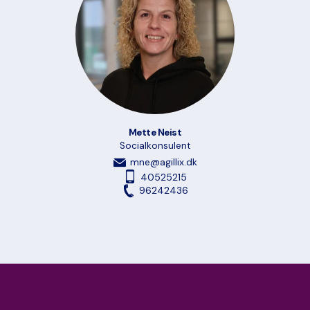
Mette Neist
Socialkonsulent
mne@agillix.dk
40525215
96242436