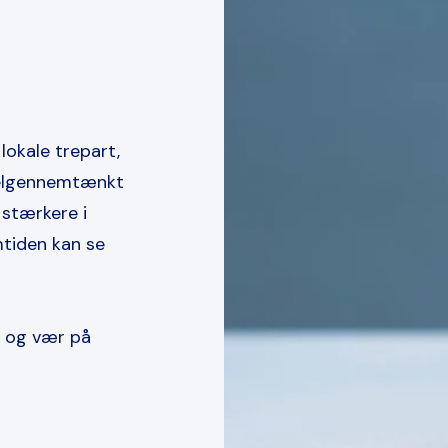
 lokale trepart,
velgennemtænkt
 stærkere i
mtiden kan se
, og vær på