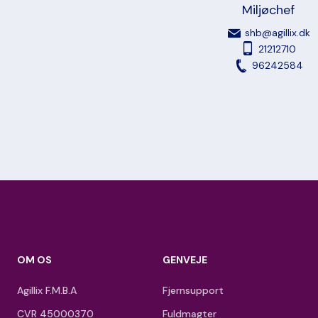
Miljøchef
shb@agillix.dk
21212710
96242584
OM OS
GENVEJE
Agillix F.M.B.A
Fjernsupport
CVR 45000370
Fuldmagter