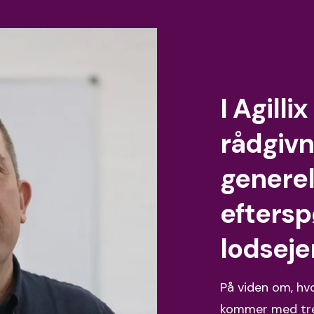
I Agilli
rådgivn
generel
eftersp
lodseje
På viden om, hvo
kommer med tre