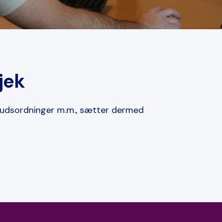
Tjek
skudsordninger m.m., sætter dermed