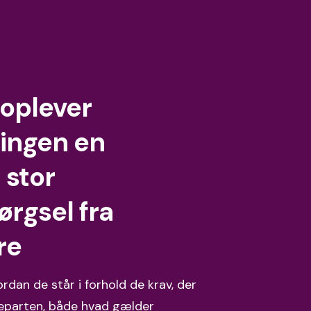
x oplever
ingen en
 stor
ørgsel fra
re
rdan de står i forhold de krav, der
parten, både hvad gælder