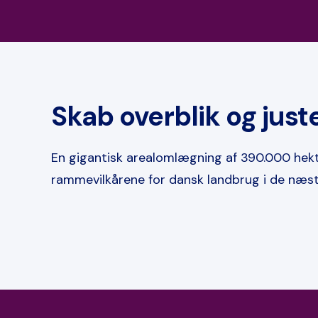
Skab overblik og just
En gigantisk arealomlægning af 390.000 hekt
rammevilkårene for dansk landbrug i de næs