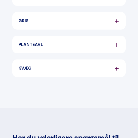
GRIS
PLANTEAVL
KVÆG
Har du yderligere spørgsmål til