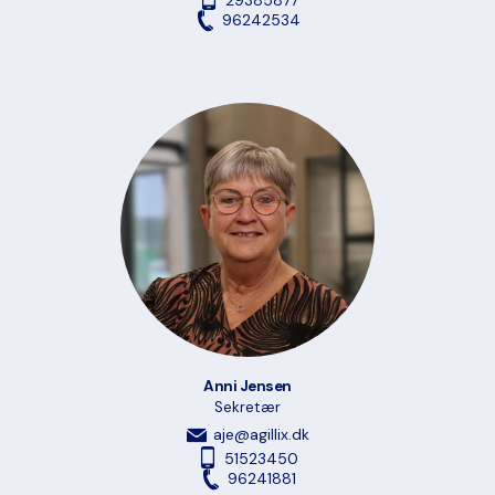
29385877
96242534
Anni Jensen
Sekretær
aje@agillix.dk
51523450
96241881