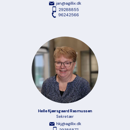
jan@agillix.dk
29288855
96242566
Helle Kjærsgaard Rasmussen
Sekretær
hkj@agillix.dk