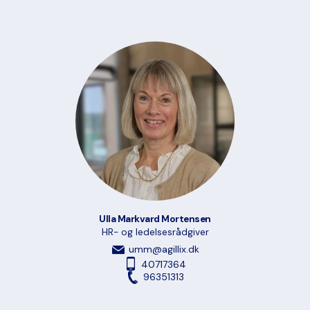
Ulla Markvard Mortensen
HR- og ledelsesrådgiver
umm@agillix.dk
40717364
96351313