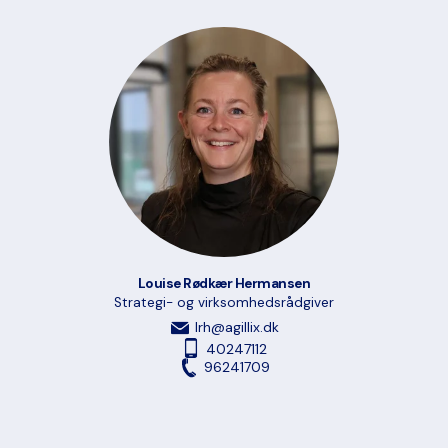
Louise Rødkær Hermansen
Strategi- og virksomhedsrådgiver
lrh@agillix.dk
40247112
96241709