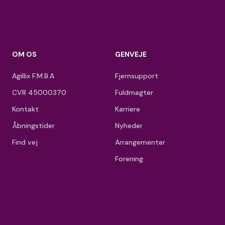
OM OS
GENVEJE
Agillix F.M.B.A
Fjernsupport
CVR 45000370
Fuldmagter
Kontakt
Karriere
Åbningstider
Nyheder
Find vej
Arrangementer
Forening