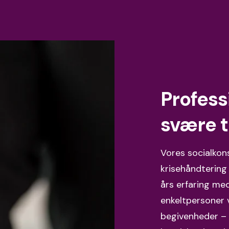
Professi
svære t
Vores socialkons
krisehåndtering
års erfaring med
enkeltpersoner 
begivenheder – o