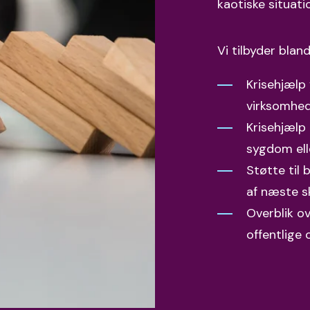
kaotiske situati
Vi tilbyder blan
Krisehjælp
virksomhe
Krisehjælp
sygdom ell
Støtte til
b
af næste s
Overblik o
offentlige 