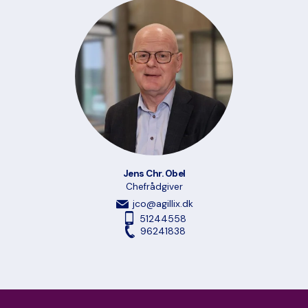
Jens Chr. Obel
Chefrådgiver
jco@agillix.dk
51244558
96241838