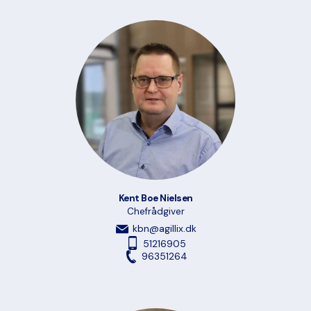
Kent Boe Nielsen
Chefrådgiver
kbn@agillix.dk
51216905
96351264