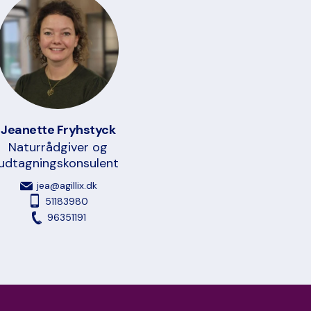
Jeanette Fryhstyck
Naturrådgiver og
udtagningskonsulent
jea@agillix.dk
51183980
96351191