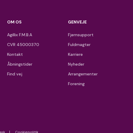
OM OS
GENVEJE
Agillix F.M.B.A
Fjernsupport
CVR 45000370
Fuldmagter
Kontakt
Karriere
Åbningstider
Nyheder
Find vej
Arrangementer
Forening
ask
Cookiepolitik