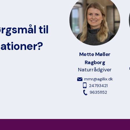
rgsmål til
sationer?
Mette Møller
Ragborg
Naturrådgiver
mmr@agillix.dk
24793421
96351152