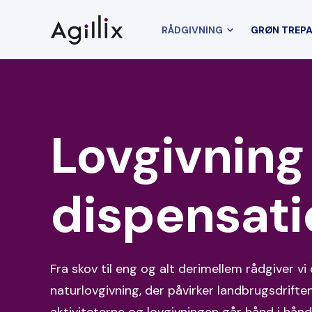
RÅDGIVNING
GRØN TREP
Lovgivning
dispensati
Fra skov til eng og alt derimellem rådgiver vi
naturlovgivning, der påvirker landbrugsdriften
aktiviteterne og lovgivningen går hånd i hånd,