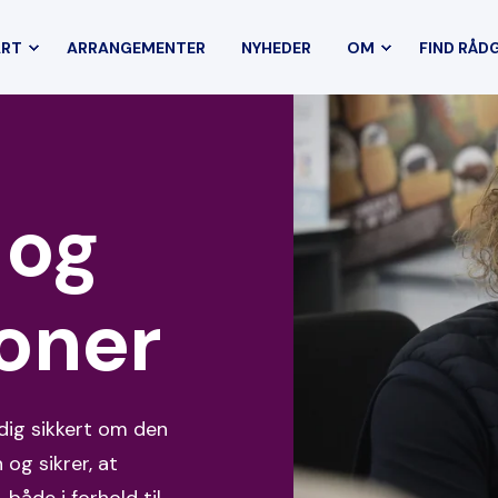
ART
ARRANGEMENTER
NYHEDER
OM
FIND RÅD
 og
oner
 dig sikkert om den
 og sikrer, at
 både i forhold til