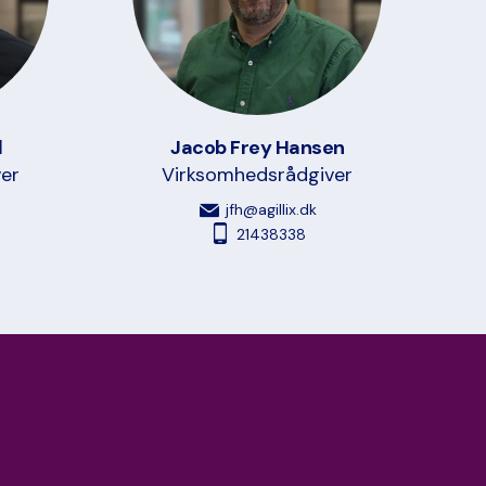
l
Jacob Frey Hansen
er
Virksomhedsrådgiver
jfh@agillix.dk
21438338