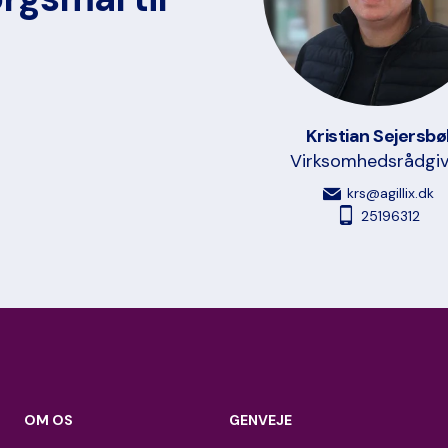
Kristian Sejersbø
Virksomhedsrådgiv
krs@agillix.dk
25196312
OM OS
GENVEJE