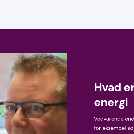
Hvad e
energi
Vedvarende energ
for eksempel sol