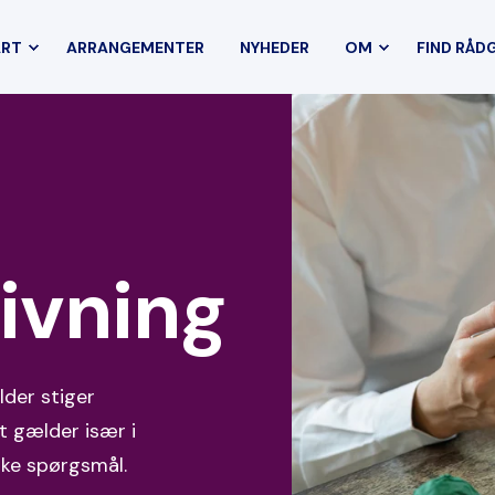
ART
ARRANGEMENTER
NYHEDER
OM
FIND RÅD
ivning
lder stiger
t gælder især i
ske spørgsmål.