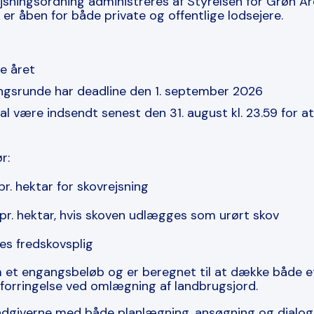
ejsningsordning administreres af Styrelsen for Grøn 
er åben for både private og offentlige lodsejere.
e året
gsrunde har deadline den 1. september 2026
l være indsendt senest den 31. august kl. 23.59 for 
r:
pr. hektar for skovrejsning
 pr. hektar, hvis skoven udlægges som urørt skov
es fredskovsplig
 et engangsbeløb og er beregnet til at dække både eta
forringelse ved omlægning af landbrugsjord.
 rådgiverne med både planlægning, ansøgning og dialo