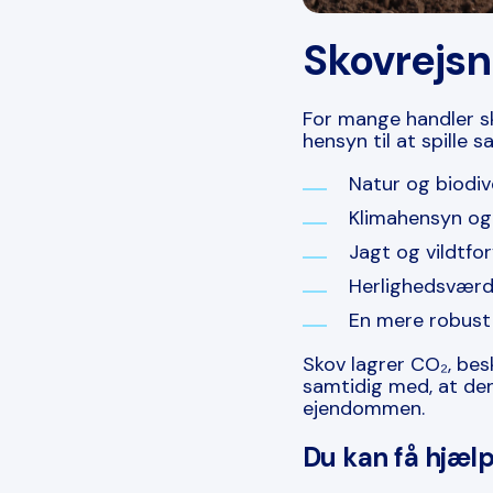
Skovrejsn
For mange handler sk
hensyn til at spille 
Natur og biodiv
Klimahensyn o
Jagt og vildtfor
Herlighedsværdi
En mere robust
Skov lagrer CO
₂
, be
samtidig med, at den
ejendommen.
Du kan få hjælp