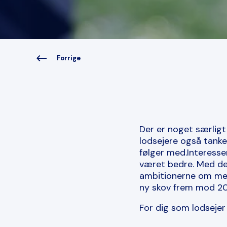
Forrige
Der er noget særligt
lodsejere også tanke
følger med.
Interesse
været bedre. Med den
ambitionerne om mere
ny skov frem mod 204
For dig som lodsejer