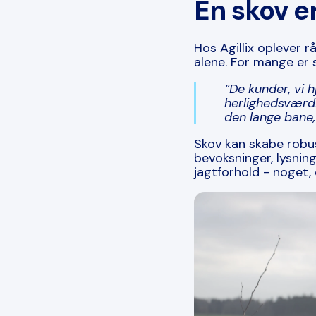
En skov e
Hos Agillix oplever r
alene. For mange er s
“De kunder, vi h
herlighedsværd
den lange bane,
Skov kan skabe robust
bevoksninger, lysnin
jagtforhold - noget,