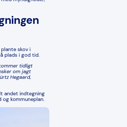
øgningen
 plante skov i
 plads i god tid.
kommer tidligt
ønsker om jagt
ürtz Hegaard,
t andet indtegning
hed og kommuneplan.