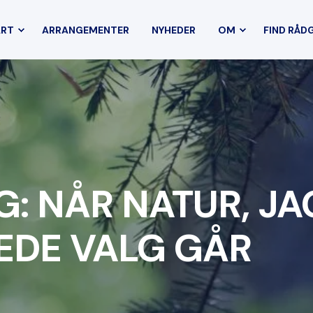
ART
ARRANGEMENTER
NYHEDER
OM
FIND RÅD
: NÅR NATUR, JA
EDE VALG GÅR