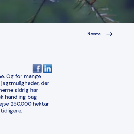
Næste
ne. Og for mange
 jagtmuligheder, der
merne aldrig har
sk handling bag
rejse 250.000 hektar
tidligere
.