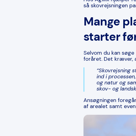
så skovrejsningen pa
Mange pla
starter fø
Selvom du kan søge ti
foråret. Det kræver,
“Skovrejsning s
ind i processen
og natur og samt
skov- og landska
Ansøgningen foregår
af arealet samt even