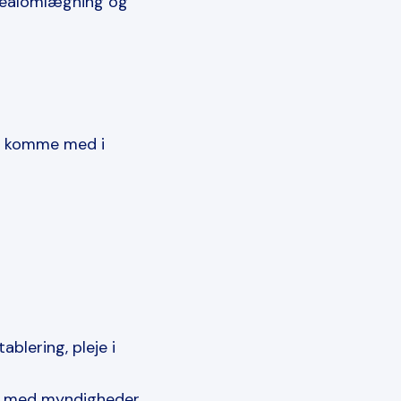
Arealomlægning og
at komme med i
blering, pleje i
g med myndigheder,