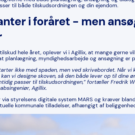
sser til både tilskudsordningen og din ejendom.
nter i foråret - men ans
r
lskud hele året, oplever vi i Agillix, at mange gerne vil
 at planlægning, myndighedsarbejde og ansøgning er på
tarter ikke med spaden, men ved skrivebordet. Når vi 
, kan vi designe skoven, så den både lever op til dine 
idig passer til tilskudsordningen,”
fortæller Fredrik W
bsingeniør, Agillix.
 via styrelsens digitale system MARS og kræver bland
tuelle kommunale tilladelser, afhængigt af beliggen