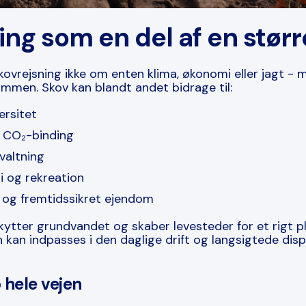
ing som en del af en størr
ovrejsning ikke om enten klima, økonomi eller jagt - m
sammen. Skov kan blandt andet bidrage til:
ersitet
g CO
₂
-binding
valtning
 og rekreation
 og fremtidssikret ejendom
skytter grundvandet og skaber levesteder for et rigt p
 kan indpasses i den daglige drift og langsigtede disp
 hele vejen