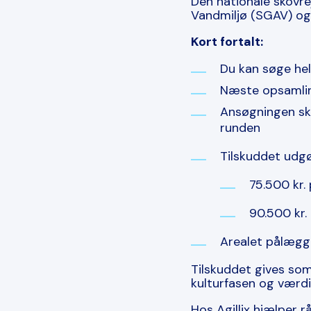
Den nationale skovr
Vandmiljø (SGAV) og 
Kort fortalt:
Du kan søge hel
Næste opsamlin
Ansøgningen ska
runden
Tilskuddet udgø
75.500 kr. 
90.500 kr.
Arealet pålægg
Tilskuddet gives som
kulturfasen og værdi
Hos Agillix hjælper