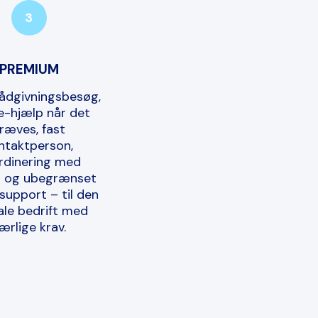
3
PREMIUM
rådgivningsbesøg,
e-hjælp når det
ræves, fast
ntaktperson,
rdinering med
rt og ubegrænset
support – til den
ale bedrift med
ærlige krav.