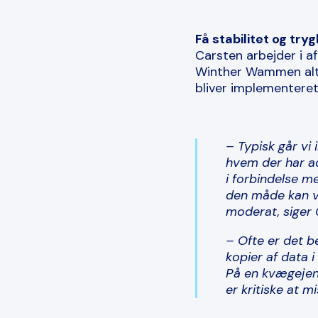
Få stabilitet og tr
Carsten arbejder i af
Winther Wammen alti
bliver implementeret
– Typisk går vi
hvem der har ad
i forbindelse m
den måde kan vi
moderat, siger 
– Ofte er det b
kopier af data i
På en kvægejen
er kritiske at mi