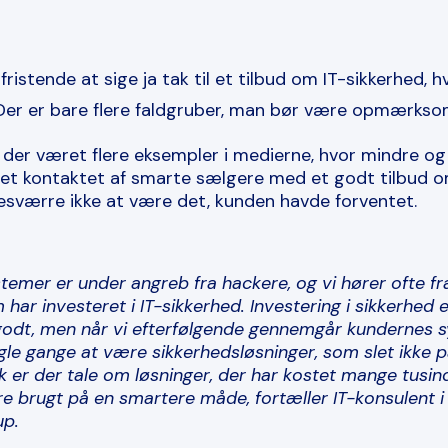
ristende at sige ja tak til et tilbud om IT-sikkerhed, h
 Der er bare flere faldgruber, man bør være opmærkso
r der været flere eksempler i medierne, hvor mindre o
et kontaktet af smarte sælgere med et godt tilbud om
desværre ikke at være det, kunden havde forventet.
temer er under angreb fra hackere, og vi hører ofte fr
har investeret i IT-sikkerhed. Investering i sikkerhed 
odt, men når vi efterfølgende gennemgår kundernes s
gle gange at være sikkerhedsløsninger, som slet ikke pa
sk er der tale om løsninger, der har kostet mange tusin
 brugt på en smartere måde, fortæller IT-konsulent i A
up.