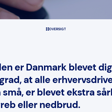
OVERSIGT
en er Danmark blevet digit
grad, at alle erhvervsdriv
 små, er blevet ekstra sår
greb eller nedbrud.