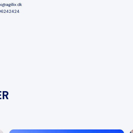
i@agillix.dk
96242424
ER