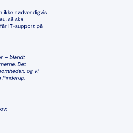
 ikke nødvendigvis
u, så skal
får IT-support på
er – blandt
emerne. Det
rksomheden, og vi
n Pinderup.
ov: