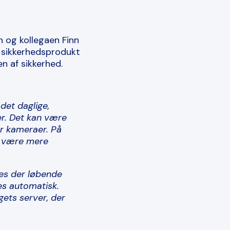
an og kollegaen Finn
 sikkerhedsprodukt
n af sikkerhed.
det daglige,
er. Det kan være
er kameraer. På
n være mere
des der løbende
res automatisk.
ets server, der