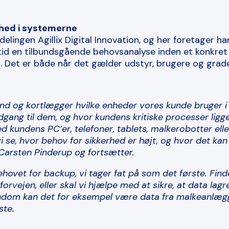
yghed i systemerne
delingen Agillix Digital Innovation, og her foretager h
d en tilbundsgående behovsanalyse inden et konkret
. Det er både når det gælder udstyr, brugere og grade
 ind og kortlægger hvilke enheder vores kunde bruger i 
gang til dem, og hvor kundens kritiske processer ligg
ed kundens PC’er, telefoner, tablets, malkerobotter ell
 se, hvor behov for sikkerhed er højt, og hvor det ka
Carsten Pinderup og fortsætter.
ehovet for backup, vi tager fat på som det første. Fin
 forvejen, eller skal vi hjælpe med at sikre, at data lag
dom kan det for eksempel være data fra malkeanlægg
ste.