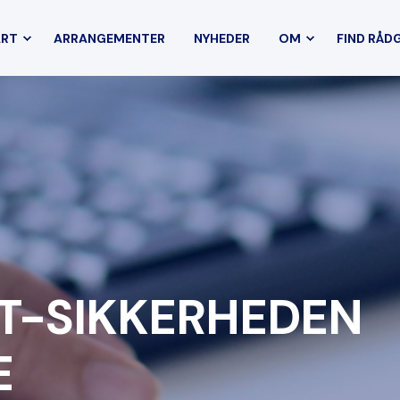
ART
ARRANGEMENTER
NYHEDER
OM
FIND RÅD
IT-SIKKERHEDEN
E