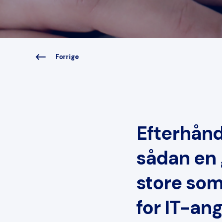
Forrige
Efterhånd
sådan en 
store som
for IT-an