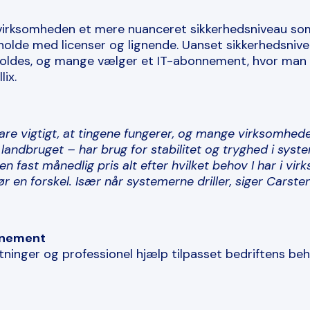
irksomheden et mere nuanceret sikkerhedsniveau som
eholde med licenser og lignende. Uanset sikkerhedsnivea
oldes, og mange vælger et IT-abonnement, hvor man 
ix.
bare vigtigt, at tingene fungerer, og mange virksomhed
 landbruget – har brug for stabilitet og tryghed i syst
en fast månedlig pris alt efter hvilket behov I har i vi
ør en forskel. Især når systemerne driller, siger Carste
nnement
ninger og professionel hjælp tilpasset bedriftens beh