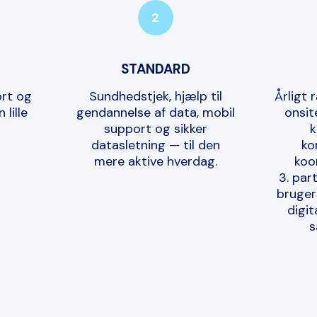
2
STANDARD
ort og
Sundhedstjek, hjælp til
Årligt 
 lille
gendannelse af data, mobil
onsit
support og sikker
k
datasletning — til den
ko
mere aktive hverdag.
koo
3. pa
bruger
digit
s