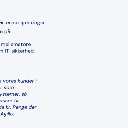
vis en sælger ringer
m på.
g mellemstore
 IT-sikkerhed.
a vores kunder i
er som
ystemer, så
sser til
de kr. Penge der
gillix,