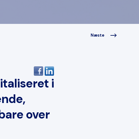
Næste
aliseret i
ende,
bare over