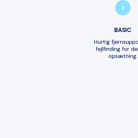
1
BASIC
Hurtig fjernsupp
fejlfinding for den
opsætning.