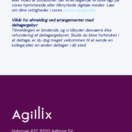
eller video af situationer, der efterfølgende vil blive lagt på
vores hjemmeside eller tilknyttede digitale medier. Læs
om dine rettigheder i vores
persondatapolitik
.
Vilkår for afmelding ved arrangementer med
deltagergebyr:
Tilmeldingen er bindende, og vi tilbyder desværre ikke
refundering af deltagergebyret. Skulle du blive forhindret i
at deltage, er du dog meget velkommen til at sende en
kollega eller en anden deltager i dit sted.
Hobrovej 437, 9200 Aalborg SV