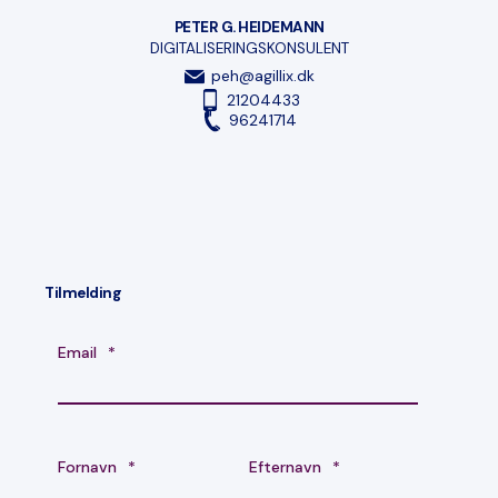
PETER G. HEIDEMANN
DIGITALISERINGSKONSULENT
peh@agillix.dk
21204433
96241714
Tilmelding
Email
*
Fornavn
*
Efternavn
*