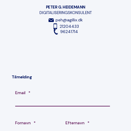
PETER G. HEIDEMANN
DIGITALISERINGSKONSULENT
peh@agillix.dk
21204433
96241714
Tilmelding
Email
*
Fornavn
*
Efternavn
*