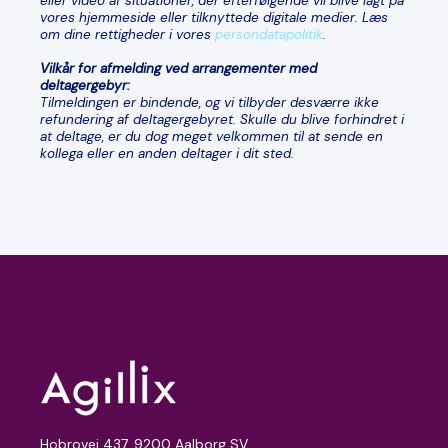
eller video af situationer, der efterfølgende vil blive lagt på
vores hjemmeside eller tilknyttede digitale medier. Læs
om dine rettigheder i vores
persondatapolitik
.
Vilkår for afmelding ved arrangementer med
deltagergebyr:
Tilmeldingen er bindende, og vi tilbyder desværre ikke
refundering af deltagergebyret. Skulle du blive forhindret i
at deltage, er du dog meget velkommen til at sende en
kollega eller en anden deltager i dit sted.
Hobrovej 437, 9200 Aalborg SV