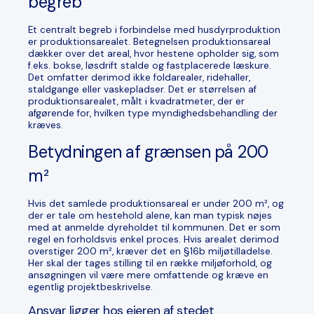
begreb
Et centralt begreb i forbindelse med husdyrproduktion
er produktionsarealet. Betegnelsen produktionsareal
dækker over det areal, hvor hestene opholder sig, som
f.eks. bokse, løsdrift stalde og fastplacerede læskure.
Det omfatter derimod ikke foldarealer, ridehaller,
staldgange eller vaskepladser. Det er størrelsen af
produktionsarealet, målt i kvadratmeter, der er
afgørende for, hvilken type myndighedsbehandling der
kræves.
Betydningen af grænsen på 200
m²
Hvis det samlede produktionsareal er under 200 m², og
der er tale om hestehold alene, kan man typisk nøjes
med at anmelde dyreholdet til kommunen. Det er som
regel en forholdsvis enkel proces. Hvis arealet derimod
overstiger 200 m², kræver det en §16b miljøtilladelse.
Her skal der tages stilling til en række miljøforhold, og
ansøgningen vil være mere omfattende og kræve en
egentlig projektbeskrivelse.
Ansvar ligger hos ejeren af stedet