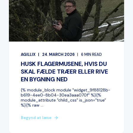
AGILLIX
24. MARCH 2026
6 MIN READ
HUSK FLAGERMUSENE, HVIS DU
SKAL FÆLDE TRÆER ELLER RIVE
EN BYGNING NED
{% module_block module "widget_9f88128b-
b619-4ee0-8b04-30ea3aaa070f" %}{%
module_attribute "child_css" is_json="true"
%}{% raw ...
Begynd at læse