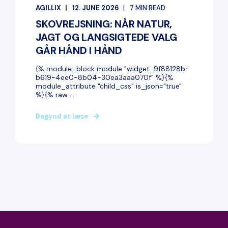
AGILLIX
12. JUNE 2026
7 MIN READ
SKOVREJSNING: NÅR NATUR,
JAGT OG LANGSIGTEDE VALG
GÅR HÅND I HÅND
{% module_block module "widget_9f88128b-
b619-4ee0-8b04-30ea3aaa070f" %}{%
module_attribute "child_css" is_json="true"
%}{% raw ...
Begynd at læse