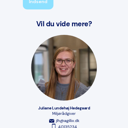
Indsend
Vil du vide mere?
Juliane Lundehøj Hedegaard
Miljørådgiver
jlh@agillix.dk
40135234