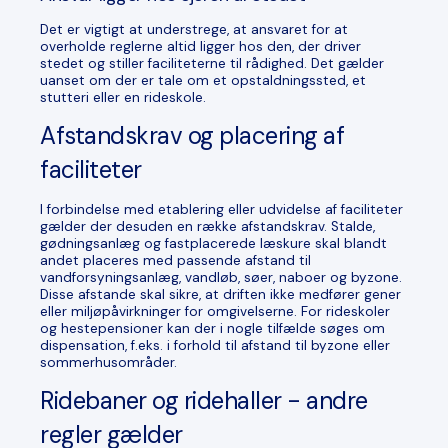
Det er vigtigt at understrege, at ansvaret for at
overholde reglerne altid ligger hos den, der driver
stedet og stiller faciliteterne til rådighed. Det gælder
uanset om der er tale om et opstaldningssted, et
stutteri eller en rideskole.
Afstandskrav og placering af
faciliteter
I forbindelse med etablering eller udvidelse af faciliteter
gælder der desuden en række afstandskrav. Stalde,
gødningsanlæg og fastplacerede læskure skal blandt
andet placeres med passende afstand til
vandforsyningsanlæg, vandløb, søer, naboer og byzone.
Disse afstande skal sikre, at driften ikke medfører gener
eller miljøpåvirkninger for omgivelserne. For rideskoler
og hestepensioner kan der i nogle tilfælde søges om
dispensation, f.eks. i forhold til afstand til byzone eller
sommerhusområder.
Ridebaner og ridehaller - andre
regler gælder