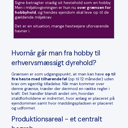
Signe betragter stadig sit hestehold som en hobby.
Men i miljølovgivningen er hun nu
over grænsen for
hobbyhold
, og hendes ejendom skal leve op til de
gældende miljøkrav.
Det er en situation, mange hesteejere uforvarende
havner i.
Hvornår går man fra hobby til
erhvervsmæssigt dyrehold?
Grænsen er som udgangspunkt, at man kan have
op til
fire heste med tilhørende føl
(op til 12 måneder) uden
krav om egentlig tilladelse. Når man kommer over
denne grænse, træder der derimod en række regler i
kraft. Det handler blandt andet om, hvordan
staldforholdene er indrettet, hvor anlæg er placeret på
ejendommen samt hvor møddingspladsen er placeret
og udformet.
Produktionsareal - et centralt