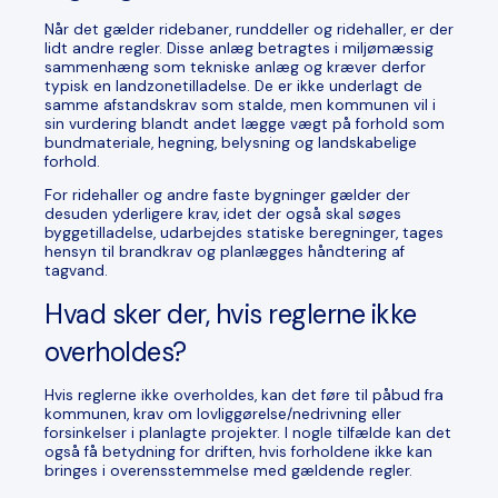
Når det gælder ridebaner, runddeller og ridehaller, er der
lidt andre regler. Disse anlæg betragtes i miljømæssig
sammenhæng som tekniske anlæg og kræver derfor
typisk en landzonetilladelse. De er ikke underlagt de
samme afstandskrav som stalde, men kommunen vil i
sin vurdering blandt andet lægge vægt på forhold som
bundmateriale, hegning, belysning og landskabelige
forhold.
For ridehaller og andre faste bygninger gælder der
desuden yderligere krav, idet der også skal søges
byggetilladelse, udarbejdes statiske beregninger, tages
hensyn til brandkrav og planlægges håndtering af
tagvand.
Hvad sker der, hvis reglerne ikke
overholdes?
Hvis reglerne ikke overholdes, kan det føre til påbud fra
kommunen, krav om lovliggørelse/nedrivning eller
forsinkelser i planlagte projekter. I nogle tilfælde kan det
også få betydning for driften, hvis forholdene ikke kan
bringes i overensstemmelse med gældende regler.