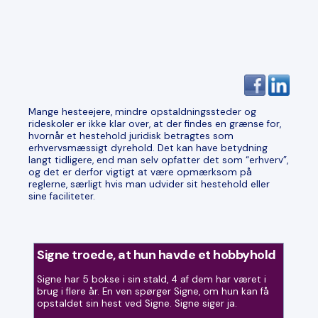
Mange hesteejere, mindre opstaldningssteder og
rideskoler er ikke klar over, at der findes en grænse for,
hvornår et hestehold juridisk betragtes som
erhvervsmæssigt dyrehold. Det kan have betydning
langt tidligere, end man selv opfatter det som “erhverv”,
og det er derfor vigtigt at være opmærksom på
reglerne, særligt hvis man udvider sit hestehold eller
sine faciliteter.
Signe troede, at hun havde et hobbyhold
Signe har 5 bokse i sin stald, 4 af dem har været i
brug i flere år. En ven spørger Signe, om hun kan få
opstaldet sin hest ved Signe. Signe siger ja.