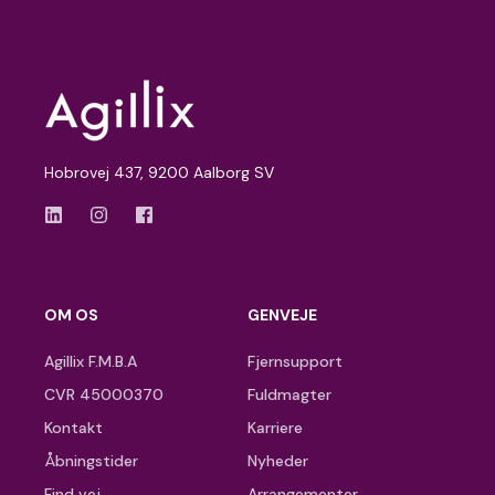
Hobrovej 437, 9200 Aalborg SV
OM OS
GENVEJE
Agillix F.M.B.A
Fjernsupport
CVR 45000370
Fuldmagter
Kontakt
Karriere
Åbningstider
Nyheder
Find vej
Arrangementer